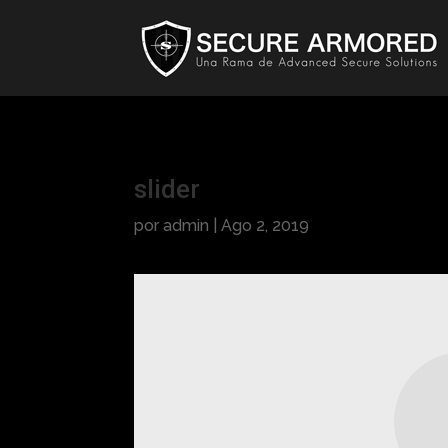
slider
por
admin
|
Ago 2, 2019